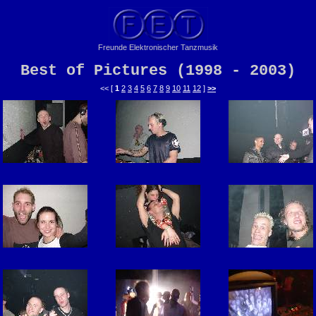
Freunde Elektronischer Tanzmusik
Best of Pictures (1998 - 2003)
<< [
1
2
3
4
5
6
7
8
9
10
11
12
]
>>