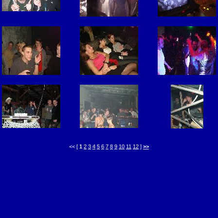
<< [
1
2
3
4
5
6
7
8
9
10
11
12
]
>>