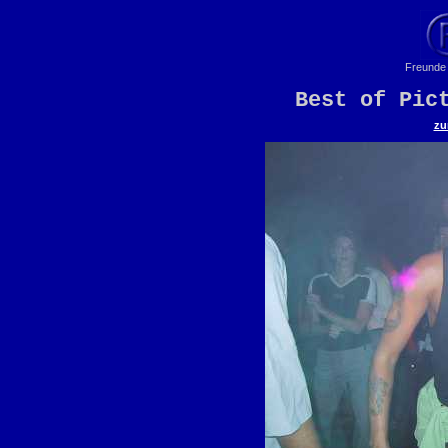
Freunde 
Best of Pic
zu