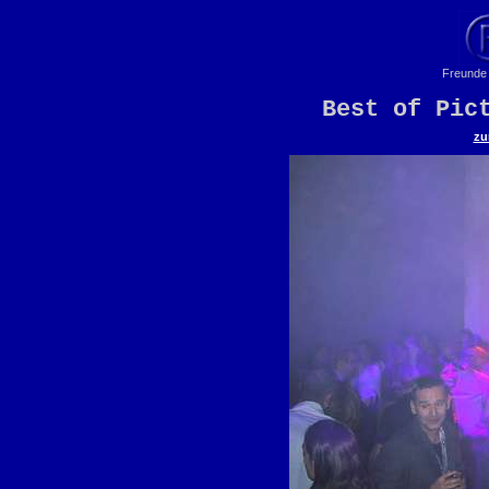
Freunde 
Best of Pic
zu