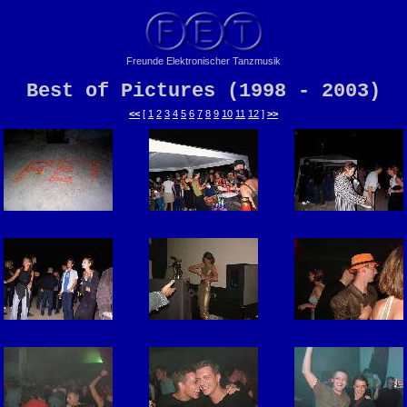
Freunde Elektronischer Tanzmusik
Best of Pictures (1998 - 2003)
<<
[
1
2
3
4
5
6
7
8
9
10
11
12
]
>>